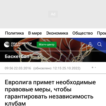
Политика
В мире
Экономика
Общество
Про
Матч-центр
Баскетбол
09:56 22.03.2016
(обновлено: 12:15 25.10.2022)
Евролига примет необходимые
правовые меры, чтобы
гарантировать независимость
клубам