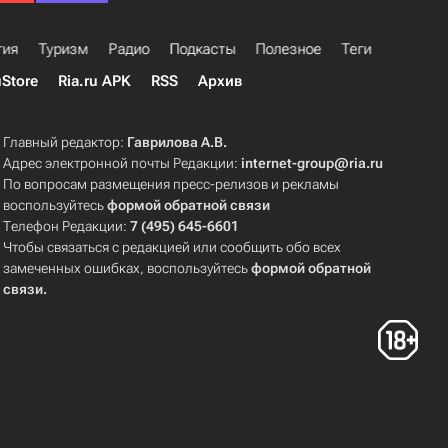
гия
Туризм
Радио
Подкасты
Полезное
Теги
uStore
Ria.ru APK
RSS
Архив
Главный редактор:
Гаврилова А.В.
Адрес электронной почты Редакции:
internet-group@ria.ru
По вопросам размещения пресс-релизов и рекламы
воспользуйтесь
формой обратной связи
Телефон Редакции:
7 (495) 645-6601
Чтобы связаться с редакцией или сообщить обо всех
замеченных ошибках, воспользуйтесь
формой обратной
связи
.