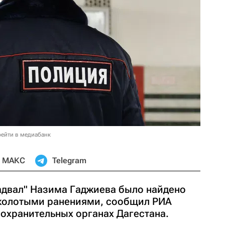
ейти в медиабанк
МАКС
Telegram
адвал" Назима Гаджиева было найдено
колотыми ранениями, сообщил РИА
оохранительных органах Дагестана.