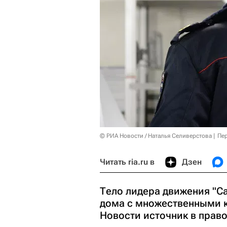
© РИА Новости / Наталья Селиверстова
Пер
Читать ria.ru в
Дзен
Тело лидера движения "С
дома с множественными 
Новости источник в прав