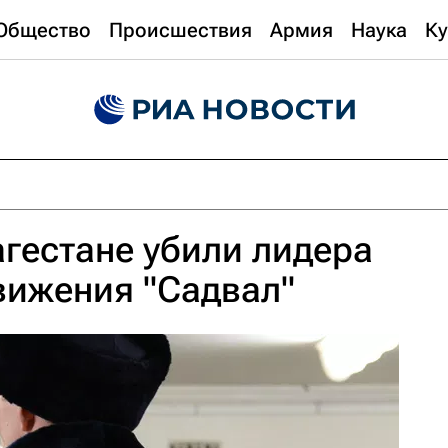
Общество
Происшествия
Армия
Наука
Ку
агестане убили лидера
вижения "Садвал"