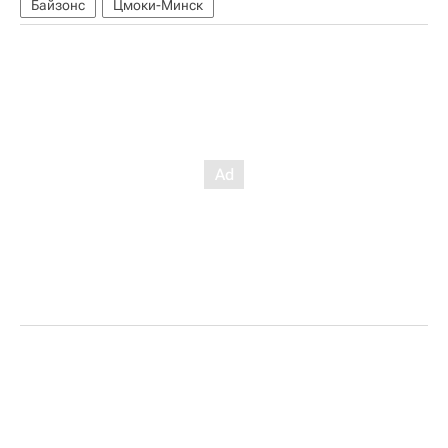
Байзонс
Цмоки-Минск