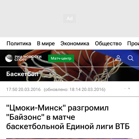
Политика
В мире
Экономика
Общество
Про
Матч-центр
Баскетбол
17:50 20.03.2016
(обновлено: 18:14 20.03.2016)
"Цмоки-Минск" разгромил
"Байзонс" в матче
баскетбольной Единой лиги ВТБ