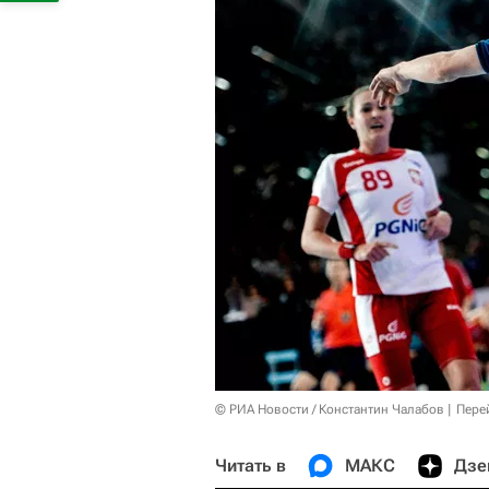
© РИА Новости / Константин Чалабов
Пере
Читать в
МАКС
Дзе