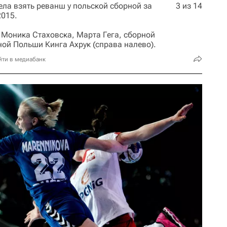
ла взять реванш у польской сборной за
3 из 14
2015.
 Моника Стаховска, Марта Гега, сборной
ной Польши Кинга Ахрук (справа налево).
йти в медиабанк