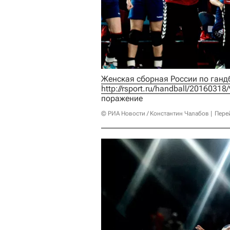
http://rsport.ru/handball/2016031
поражение
© РИА Новости / Константин Чалабов
Пере