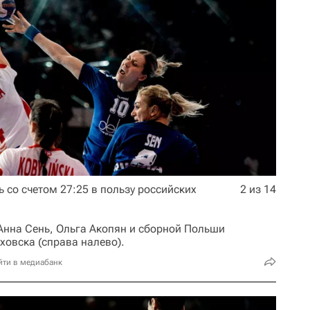
 со счетом 27:25 в пользу российских
2 из 14
 Анна Сень, Ольга Акопян и сборной Польши
овска (справа налево).
йти в медиабанк