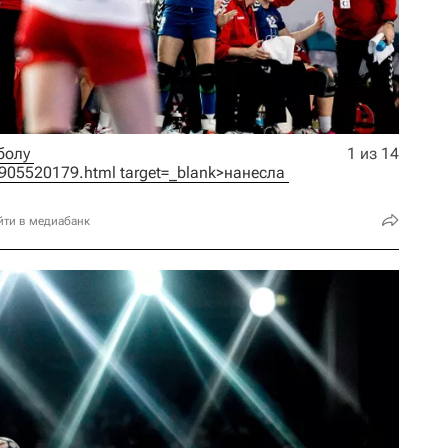
Женская сборная России по гандболу 
1 из 14
8/905520179.html target=_blank>нанесла 
йти в медиабанк