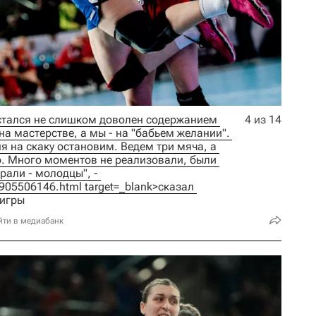
стался не слишком доволен содержанием 
4 из 14
а мастерстве, а мы - на "бабьем желании". 
я на скаку остановим. Ведем три мяча, а 
. Много моментов не реализовали, были 
огрехи в обороне. Но то, что выиграли - молодцы", - 
8/905506146.html target=_blank>сказал 
 игры
йти в медиабанк