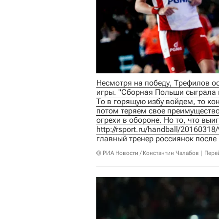
Несмотря на победу, Трефилов о
игры. "Сборная Польши сыграла н
То в горящую избу войдем, то кон
потом теряем свое преимущество
http://rsport.ru/handball/2016031
главный тренер россиянок после
© РИА Новости / Константин Чалабов
Пере