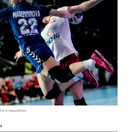
йти в медиабанк
н