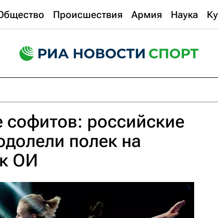
Общество
Происшествия
Армия
Наука
Ку
е софитов: российские
одолели полек на
 к ОИ