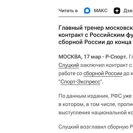
Читать в
МАКС
Дзе
Главный тренер московс
контракт с Российским ф
сборной России до конца
МОСКВА, 17 мар - Р-Спорт.
Г
Слуцкий
заключил контракт с
работе со
сборной России
до 
"
Спорт-Экспресс
".
По данным издания, РФС уже
в котором, в том числе, про
выступления национальной к
Слуцкий возглавил сборную Ро