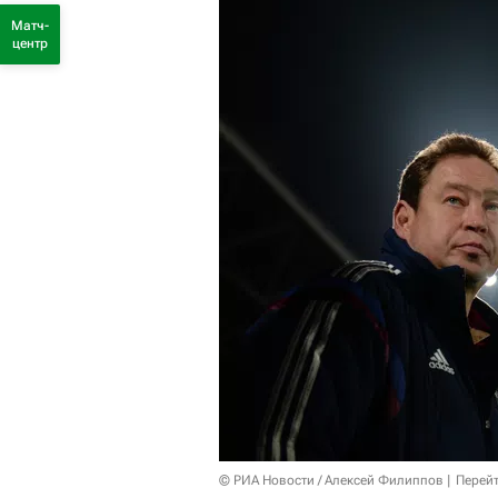
Матч-
центр
© РИА Новости / Алексей Филиппов
Перейт