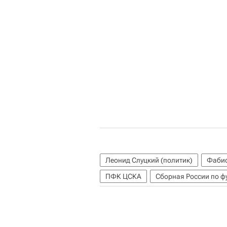
Леонид Слуцкий (политик)
Фабио
ПФК ЦСКА
Сборная России по ф