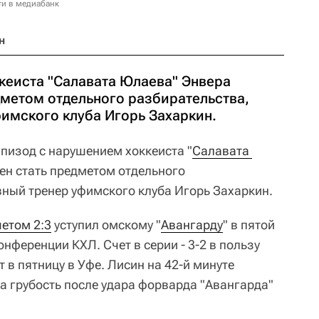
ти в медиабанк
н
кеиста "Салавата Юлаева" Энвера
дметом отдельного разбирательства,
фимского клуба Игорь Захаркин.
пизод с нарушением хоккеиста "
Салавата 
ен стать предметом отдельного
вный тренер уфимского клуба Игорь Захаркин.
четом 2:3
уступил омскому "
Авангарду
" в пятой
нференции КХЛ. Счет в серии - 3-2 в пользу
 в пятницу в Уфе. Лисин на 42-й минуте
а грубость после удара форварда "Авангарда"