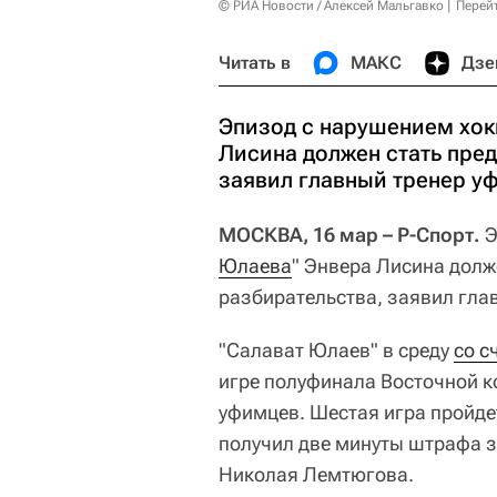
© РИА Новости / Алексей Мальгавко
Перей
Читать в
МАКС
Дзе
Эпизод с нарушением хок
Лисина должен стать пре
заявил главный тренер у
МОСКВА, 16 мар – Р-Спорт.
Э
Юлаева
" Энвера Лисина долж
разбирательства, заявил гла
"Салават Юлаев" в среду
со с
игре полуфинала Восточной ко
уфимцев. Шестая игра пройдет
получил две минуты штрафа з
Николая Лемтюгова.