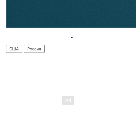
США
Россия