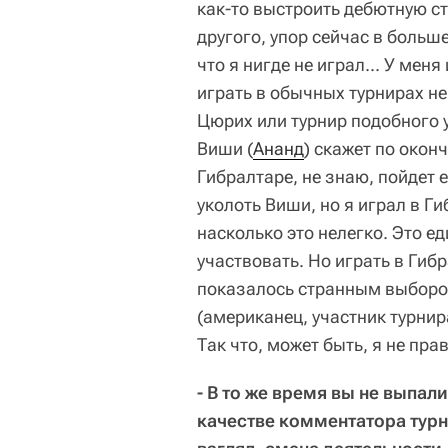
как-то выстроить дебютную ст
другого, упор сейчас в больше
что я нигде не играл... У мен
играть в обычных турнирах не
Цюрих или турнир подобного у
Виши (
Ананд
) скажет по окон
Гибралтаре, не знаю, пойдет е
уколоть Виши, но я играл в Г
насколько это нелегко. Это е
участвовать. Но играть в Гиб
показалось странным выбором.
(американец, участник турни
Так что, может быть, я не прав
- В то же время вы не выпал
качестве комментатора турн