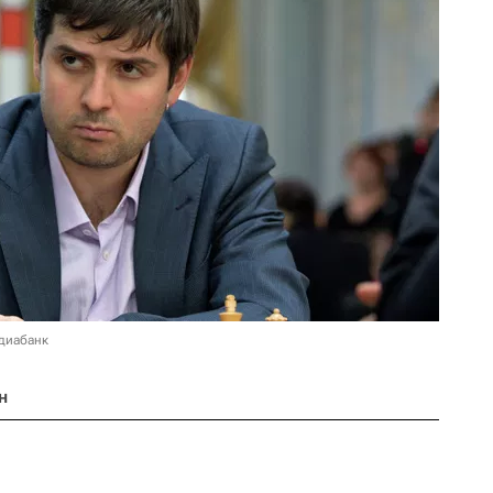
диабанк
н