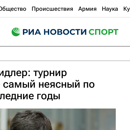
Общество
Происшествия
Армия
Наука
Ку
длер: турнир
- самый неясный по
следние годы