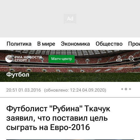
Политика
В мире
Экономика
Общество
Про
Матч-центр
Футбол
20:51 01.03.2016
(обновлено: 12:24 04.09.2020)
Футболист "Рубина" Ткачук
заявил, что поставил цель
сыграть на Евро-2016