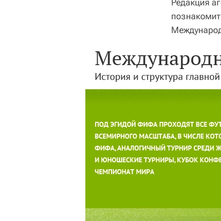
Редакция аг
познакомит
Международ