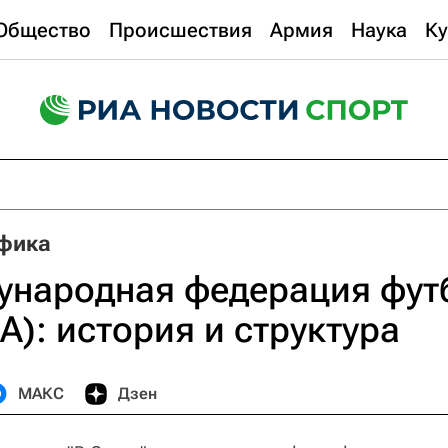
Общество
Происшествия
Армия
Наука
Ку
фика
народная федерация фут
): история и структура
МАКС
Дзен