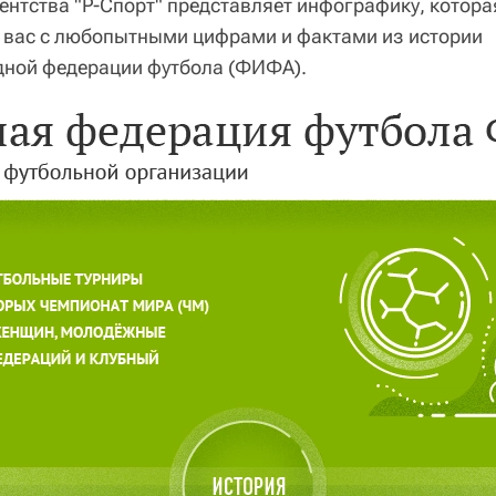
ентства "Р-Спорт" представляет инфографику, котора
 вас с любопытными цифрами и фактами из истории
ной федерации футбола (ФИФА).