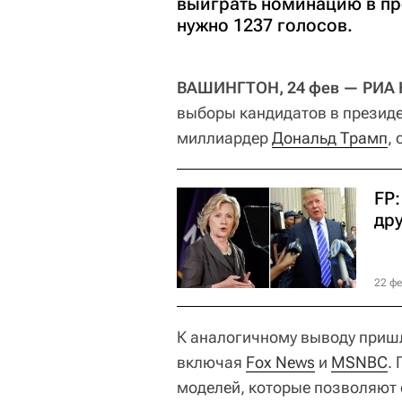
выиграть номинацию в пр
нужно 1237 голосов.
ВАШИНГТОН, 24 фев — РИА Н
выборы кандидатов в презид
миллиардер
Дональд Трамп
,
FP
др
22 фе
К аналогичному выводу приш
включая
Fox News
и
MSNBC
.
моделей, которые позволяют 