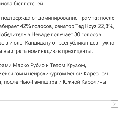
числа бюллетеней.
ы подтверждают доминирование Трампа: после
абирает 42% голосов, сенатор
Тед Круз
22,8%,
обедитель в Неваде получает 30 голосов
е в июле. Кандидату от республиканцев нужно
бы выиграть номинацию в президенты.
рами Марко Рубио и Тедом Крузом,
Кейсиком и нейрохирургом Беном Карсоном.
яд, после Нью-Гэмпшира и Южной Каролины,