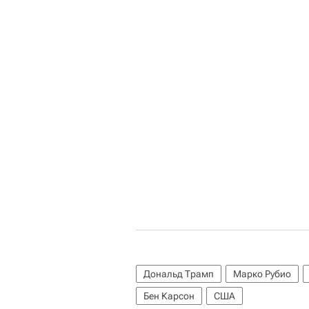
Дональд Трамп
Марко Рубио
Бен Карсон
США