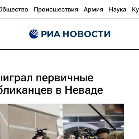
Общество
Происшествия
Армия
Наука
Ку
ыиграл первичные
бликанцев в Неваде