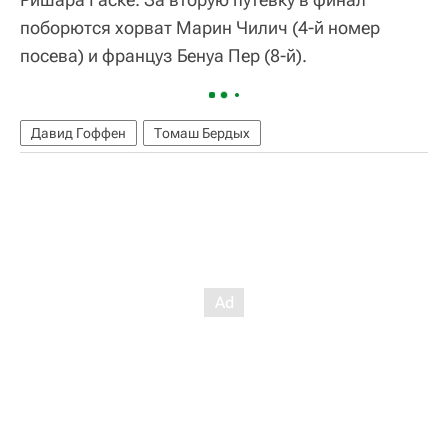
поборются хорват Марин Чилич (4-й номер
посева) и француз Бенуа Пер (8-й).
Давид Гоффен
Томаш Бердых