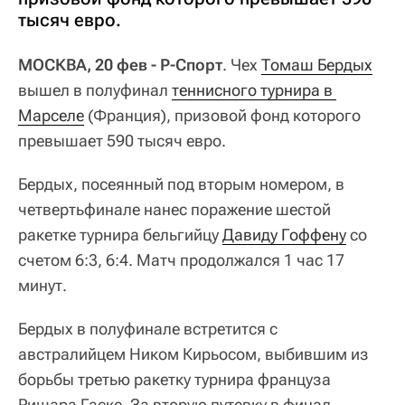
тысяч евро.
МОСКВА, 20 фев - Р-Спорт
. Чех
Томаш Бердых
вышел в полуфинал
теннисного турнира в 
Марселе
(Франция), призовой фонд которого
превышает 590 тысяч евро.
Бердых, посеянный под вторым номером, в
четвертьфинале нанес поражение шестой
ракетке турнира бельгийцу
Давиду Гоффену
со
счетом 6:3, 6:4. Матч продолжался 1 час 17
минут.
Бердых в полуфинале встретится с
австралийцем Ником Кирьосом, выбившим из
борьбы третью ракетку турнира француза
Ришара Гаске. За вторую путевку в финал