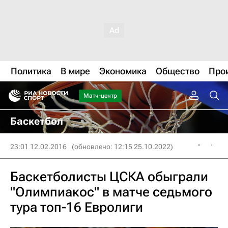
Политика
В мире
Экономика
Общество
Про
Матч-центр
Баскетбол
23:01 12.02.2016
(обновлено: 12:15 25.10.2022)
Баскетболисты ЦСКА обыграли
"Олимпиакос" в матче седьмого
тура топ-16 Евролиги