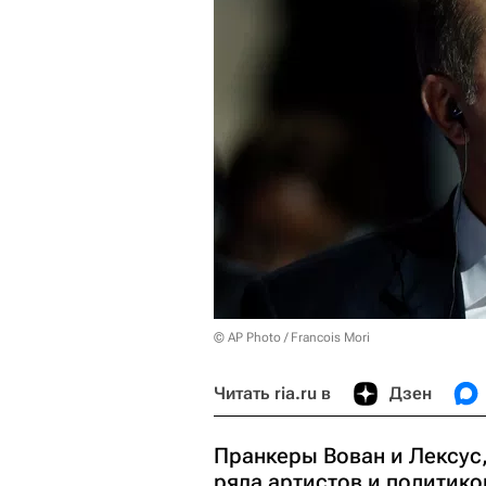
© AP Photo / Francois Mori
Читать ria.ru в
Дзен
Пранкеры Вован и Лексу
ряда артистов и политико