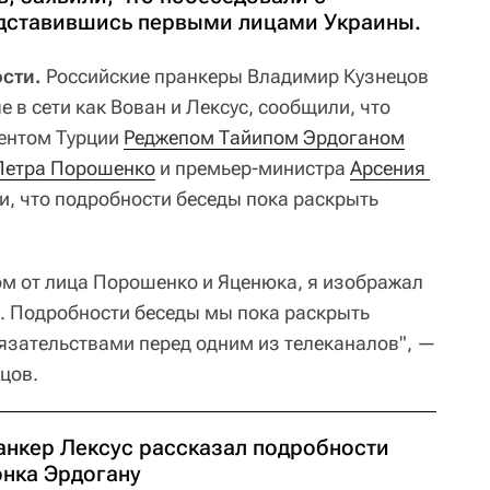
едставившись первыми лицами Украины.
ости.
Российские пранкеры Владимир Кузнецов
е в сети как Вован и Лексус, сообщили, что
дентом Турции
Реджепом Тайипом Эрдоганом
Петра Порошенко
и премьер-министра
Арсения 
и, что подробности беседы пока раскрыть
м от лица Порошенко и Яценюка, я изображал
 Подробности беседы мы пока раскрыть
бязательствами перед одним из телеканалов", —
цов.
анкер Лексус рассказал подробности
онка Эрдогану