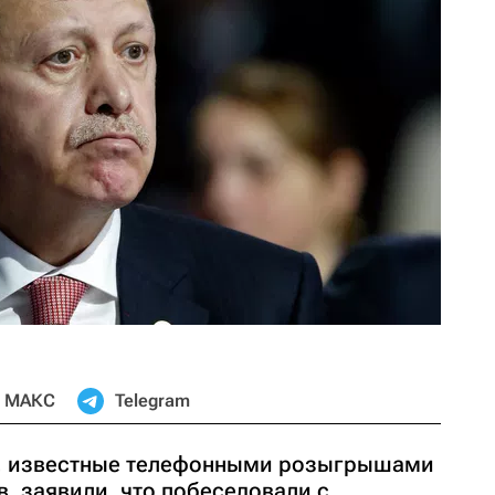
МАКС
Telegram
с, известные телефонными розыгрышами
в, заявили, что побеседовали с