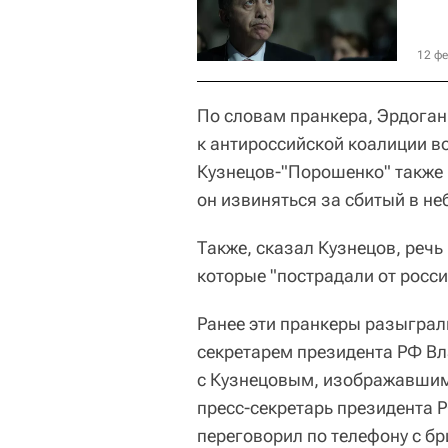
12 фе
По словам пранкера, Эрдоган
к антироссийской коалиции во
Кузнецов-"Порошенко" также 
он извиняться за сбитый в не
Также, сказал Кузнецов, речь 
которые "пострадали от росси
Ранее эти пранкеры разыграл
секретарем президента РФ В
с Кузнецовым, изображавшим
пресс-секретарь президента 
переговорил по телефону с б