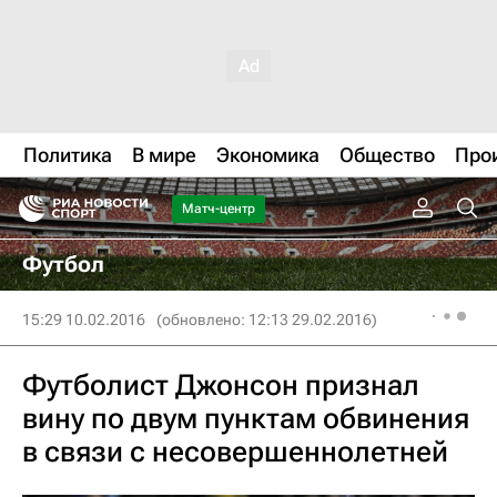
Политика
В мире
Экономика
Общество
Про
Матч-центр
Футбол
15:29 10.02.2016
(обновлено: 12:13 29.02.2016)
Футболист Джонсон признал
вину по двум пунктам обвинения
в связи с несовершеннолетней