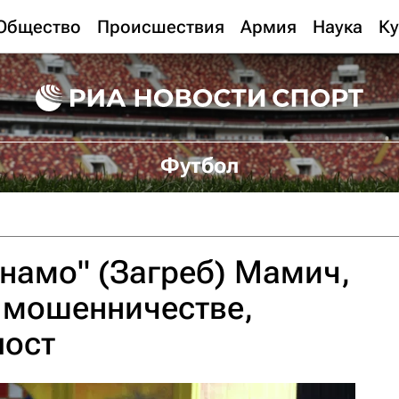
Общество
Происшествия
Армия
Наука
Ку
Футбол
намо" (Загреб) Мамич,
 мошенничестве,
пост