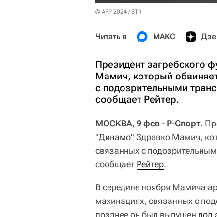
© AFP 2024 / STR
Читать в
МАКС
Дзе
Президент загребского ф
Мамич, который обвиняет
с подозрительными транс
сообщает Рейтер.
МОСКВА, 9 фев - Р-Спорт.
Пре
"
Динамо
" Здравко Мамич, ко
связанных с подозрительными
сообщает
Рейтер
.
В середине ноября Мамича а
махинациях, связанных с по
позднее он был выпущен
под 