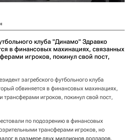
н
утбольного клуба "Динамо" Здравко
ся в финансовых махинациях, связанных
ферами игроков, покинул свой пост,
зидент загребского футбольного клуба
торый обвиняется в финансовых махинациях,
 трансферами игроков, покинул свой пост,
рестовали по подозрению в финансовых
дозрительными трансферами игроков, но
залог в размере двух миллионов долларов
.