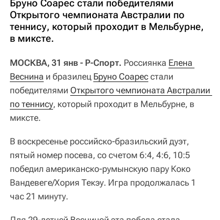
Бруно Соарес стали победителями
Открытого чемпионата Австралии по
теннису, который проходит в Мельбурне,
в миксте.
МОСКВА, 31 янв - Р-Спорт.
Россиянка
Елена 
Веснина
и бразилец
Бруно Соарес
стали
победителями
Открытого чемпионата Австралии 
по теннису
, который проходит в Мельбурне, в
миксте.
В воскресенье российско-бразильский дуэт,
пятый номер посева, со счетом 6:4, 4:6, 10:5
победил американско-румынскую пару Коко
Вандевеге/Хория Текэу. Игра продолжалась 1
час 21 минуту.
Для 29-летней Весниной эта победа стала