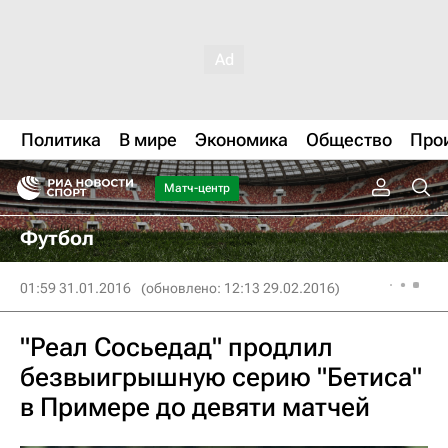
Политика
В мире
Экономика
Общество
Про
Матч-центр
Футбол
01:59 31.01.2016
(обновлено: 12:13 29.02.2016)
"Реал Сосьедад" продлил
безвыигрышную серию "Бетиса"
в Примере до девяти матчей