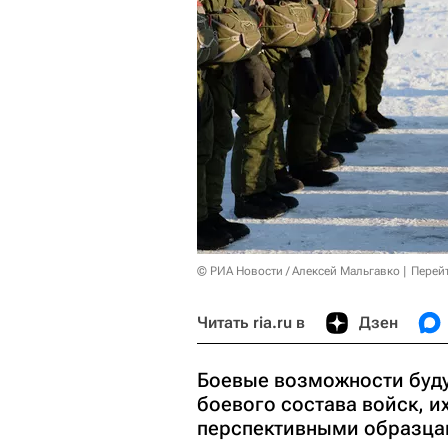
© РИА Новости / Алексей Мальгавко
Перей
Читать ria.ru в
Дзен
Боевые возможности буд
боевого состава войск, 
перспективными образцам