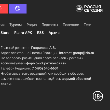
гия
Туризм
Радио
Подкасты
Полезное
Теги
uStore
Ria.ru APK
RSS
Архив
Главный редактор:
Гаврилова А.В.
Адрес электронной почты Редакции:
internet-group@ria.ru
По вопросам размещения пресс-релизов и рекламы
воспользуйтесь
формой обратной связи
Телефон Редакции:
7 (495) 645-6601
Чтобы связаться с редакцией или сообщить обо всех
замеченных ошибках, воспользуйтесь
формой обратной
связи
.