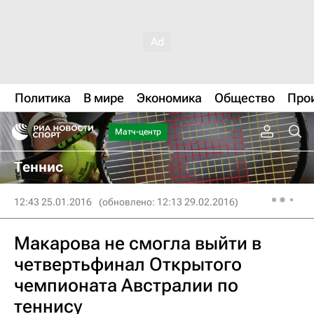
Политика
В мире
Экономика
Общество
Про
Матч-центр
Теннис
12:43 25.01.2016
(обновлено: 12:13 29.02.2016)
Макарова не смогла выйти в
четвертьфинал Открытого
чемпионата Австралии по
теннису