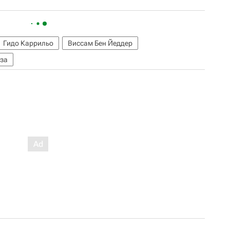
Гидо Каррильо
Виссам Бен Йеддер
уза