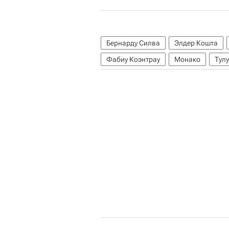
Бернарду Силва
Элдер Кошта
Фабиу Коэнтрау
Монако
Тул