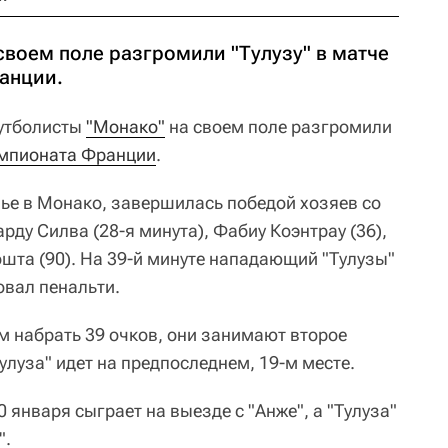
своем поле разгромили "Тулузу" в матче
ранции.
тболисты
"Монако"
на своем поле разгромили
мпионата Франции
.
ье в Монако, завершилась победой хозяев со
рду Силва (28-я минута), Фабиу Коэнтрау (36),
ошта (90). На 39-й минуте нападающий "Тулузы"
овал пенальти.
 набрать 39 очков, они занимают второе
Тулуза" идет на предпоследнем, 19-м месте.
 января сыграет на выезде с "Анже", а "Тулуза"
".