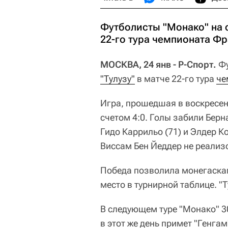
Футболисты "Монако" на 
22-го тура чемпионата Ф
МОСКВА, 24 янв - Р-Спорт.
Фу
"Тулузу"
в матче 22-го тура
че
Игра, прошедшая в воскресен
счетом 4:0. Голы забили Берна
Гидо Каррильо (71) и Элдер К
Виссам Бен Йеддер не реализ
Победа позволила монегаскам
место в турнирной таблице. "
В следующем туре "Монако" 30
в этот же день примет "Генгам