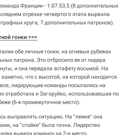
оманда Франции - 1:07.53,5 (8 дополнительных
оследнем отрезке четвертого этапа вырвала
 штрафных круга, 7 дополнительных патронов).
ной гонки >>>
алии обе личные гонки, на огневых рубежах
ьных патрона. Это отбросило ее от лидера
нуты, и она передала эстафету восьмой. На
 заметно, что с высотой, на которой находится
 все, лидирующие команды посыпались на
но отработала и Загоруйко, использовавшая по
еже (6-е промежуточное место).
сь выправлять ситуацию. На "лежке" она
ами, на "стойке" была точна. Лидерство
лова вывела команду на 2-е место.