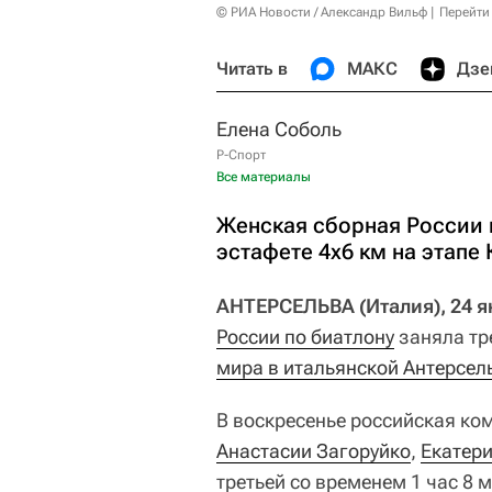
© РИА Новости / Александр Вильф
Перейти
Читать в
МАКС
Дзе
Елена Соболь
Р-Спорт
Все материалы
Женская сборная России п
эстафете 4х6 км на этапе
АНТЕРСЕЛЬВА (Италия), 24 ян
России по биатлону
заняла тре
мира в итальянской Антерсел
В воскресенье российская ко
Анастасии Загоруйко
,
Екатер
третьей со временем 1 час 8 