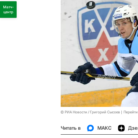
Матч-
центр
© РИА Новости / Григорий Сысоев
Перейти
Читать в
МАКС
Дзе