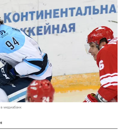
 в медиабанк
н