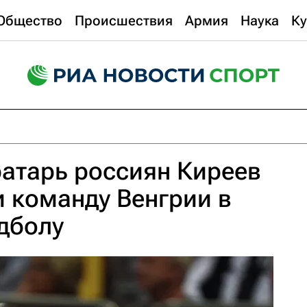
Общество
Происшествия
Армия
Наука
Ку
атарь россиян Киреев
 команду Венгрии в
ндболу