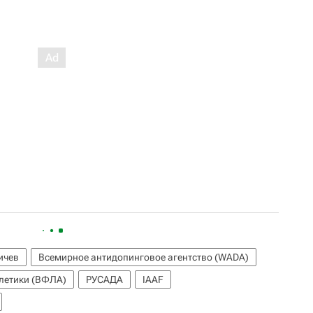
ичев
Всемирное антидопинговое агентство (WADA)
тлетики (ВФЛА)
РУСАДА
IAAF