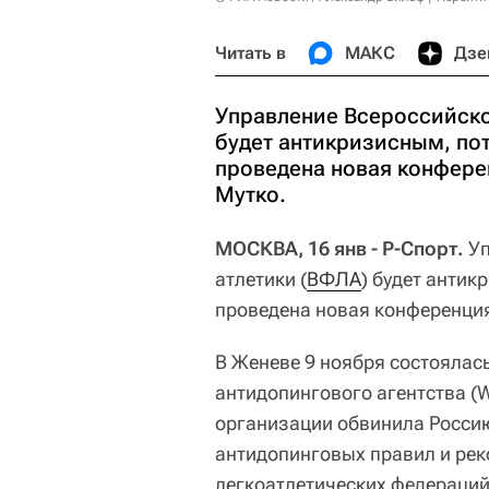
Читать в
МАКС
Дзе
Управление Всероссийско
будет антикризисным, пот
проведена новая конфере
Мутко.
МОСКВА, 16 янв - Р-Спорт.
Уп
атлетики (
ВФЛА
) будет антик
проведена новая конференци
В Женеве 9 ноября состоялас
антидопингового агентства (
организации обвинила Росси
антидопинговых правил и ре
легкоатлетических федераций 