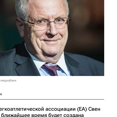
 медиабанк
н
егкоатлетической ассоциации (EA) Свен
в ближайшее время будет создана