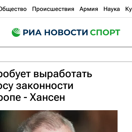
Общество
Происшествия
Армия
Наука
Ку
робует выработать
осу законности
ропе - Хансен