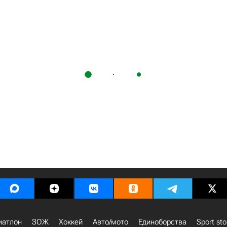
иатлон
ЗОЖ
Хоккей
Авто/мото
Единоборства
Sport sto