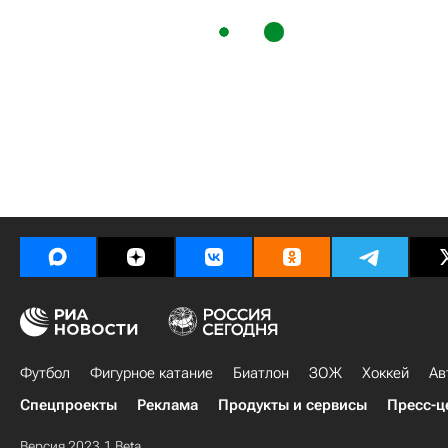
Футбол
Фигурное катание
Биатлон
ЗОЖ
Хоккей
Ав
Спецпроекты
Реклама
Продукты и сервисы
Пресс-ц
Версия 2023.1 Beta