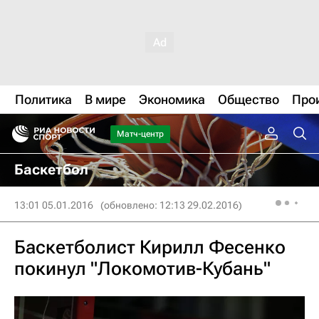
Политика
В мире
Экономика
Общество
Про
Матч-центр
Баскетбол
13:01 05.01.2016
(обновлено: 12:13 29.02.2016)
Баскетболист Кирилл Фесенко
покинул "Локомотив-Кубань"