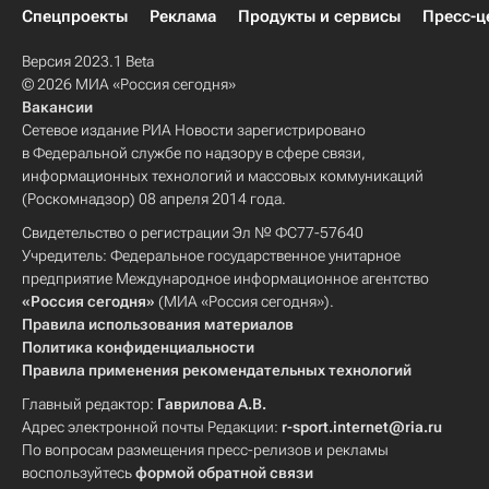
Спецпроекты
Реклама
Продукты и сервисы
Пресс-ц
Версия 2023.1 Beta
© 2026 МИА «Россия сегодня»
Вакансии
Сетевое издание РИА Новости зарегистрировано
в Федеральной службе по надзору в сфере связи,
информационных технологий и массовых коммуникаций
(Роскомнадзор) 08 апреля 2014 года.
Свидетельство о регистрации Эл № ФС77-57640
Учредитель: Федеральное государственное унитарное
предприятие Международное информационное агентство
«Россия сегодня»
(МИА «Россия сегодня»).
Правила использования материалов
Политика конфиденциальности
Правила применения рекомендательных технологий
Главный редактор:
Гаврилова А.В.
Адрес электронной почты Редакции:
r-sport.internet@ria.ru
По вопросам размещения пресс-релизов и рекламы
воспользуйтесь
формой обратной связи