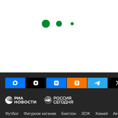
Футбол
Фигурное катание
Биатлон
ЗОЖ
Хоккей
Ав