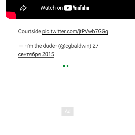
Courtside
pic.twitter.com/jtPVwb7GGg
— -i'm the dude- (@cgbaldwin)
27 
сентября 2015