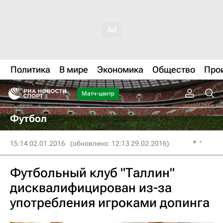
Политика
В мире
Экономика
Общество
Про
Матч-центр
Футбол
15:14 02.01.2016
(обновлено: 12:13 29.02.2016)
Футбольный клуб "Таллин"
дисквалифицирован из-за
употребления игроками допинга