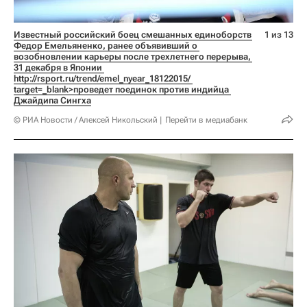
Известный российский боец смешанных единоборств 
1 из 13
Федор Емельяненко, ранее объявивший о 
возобновлении карьеры после трехлетнего перерыва, 
31 декабря в Японии 
http://rsport.ru/trend/emel_nyear_18122015/ 
target=_blank>проведет поединок против индийца 
Джайдипа Сингха
© РИА Новости / Алексей Никольский
Перейти в медиабанк