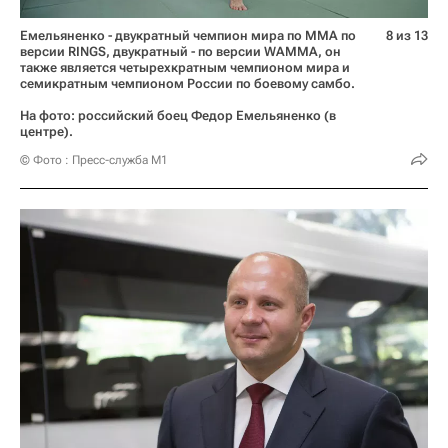
Емельяненко - двукратный чемпион мира по ММА по
8 из 13
версии RINGS, двукратный - по версии WAMMA, он
также является четырехкратным чемпионом мира и
семикратным чемпионом России по боевому самбо.
На фото: российский боец Федор Емельяненко (в
центре).
© Фото : Пресс-служба M1