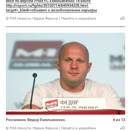
весе по версии Pride FC Емельяненко 14 июля 
http://rsport.ru/fights/20150714/845934228.html 
target=_blank>объявил о возобновлении карьеры
© РИА Новости / Вадим Жернов
Перейти в медиабанк
Россиянин Федор Емельяненко.
4 из 13
© РИА Новости / Вадим Жернов
Перейти в медиабанк