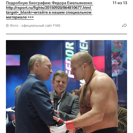
Подробную биографию Федора Емельяненко 
11 из 13
http://rsport.ru/fights/20150920/864810677.html 
target=_blank>читайте в нашем специальном 
материале >>>
© Фото : официальный сайт FIAS