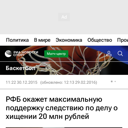
Политика
В мире
Экономика
Общество
Про
Матч-центр
Баскетбол
11:22 30.12.2015
(обновлено: 12:13 29.02.2016)
РФБ окажет максимальную
поддержку следствию по делу о
хищении 20 млн рублей