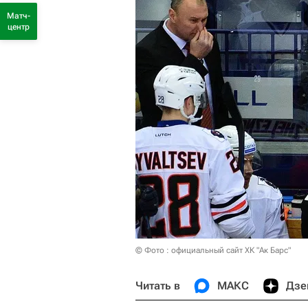
Матч-
центр
© Фото : официальный сайт ХК "Ак Барс"
Читать в
МАКС
Дзе