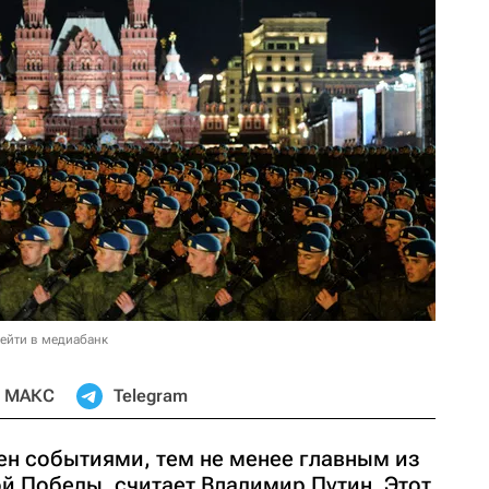
ейти в медиабанк
МАКС
Telegram
н событиями, тем не менее главным из
ой Победы, считает Владимир Путин. Этот