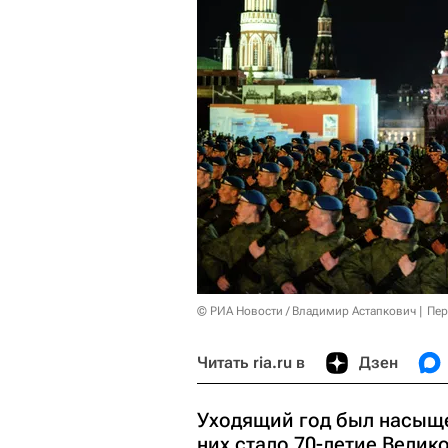
© РИА Новости / Владимир Астапкович
Пер
Читать ria.ru в
Дзен
Уходящий год был насыще
них стало 70-летие Велик