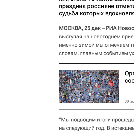
праздник россияне отмети
судьба которых вдохновля
МОСКВА, 25 дек – РИА Новос
выступая на новогоднем прием
именно зимой мы отмечаем так
словам, главным событием у
Ор
со
30 ию
"Мы подводим итоги прошедш
на следующий год. В истекше