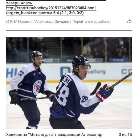
завершилась 
http://rsport.ru/hockey/20151224/887023404.html 
target=_blank>со счетом 5:4 (2:1, 3:0, 0:3)
© РИА Новости / Александр Овчаров
Перейти в медиабанк
Хоккеисты "Металлурга" нападающий Александр
3 из 15