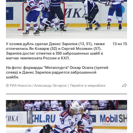
У хозяев дубль сделал Данис Зарипов (13, 51), также
13 из 15
отличились Ян Коварж (52) и Сергей Мозякин (57).
Зарипов достиг отметки в 350 заброшенных шайб в
матчах чемпионата России и КХЛ.
На фото: форварды "Металлурга" Оскар Осала (третий
слева) и Данис Зарипов радуются заброшенной
шайбе.
© РИА Новости / Александр Овчаров
Перейти в медиабанк