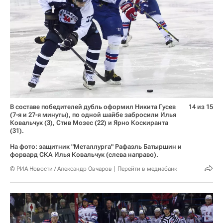
В составе победителей дубль оформил Никита Гусев
14 из 15
(7-я и 27-я минуты), по одной шайбе забросили Илья
Ковальчук (3), Стив Мозес (22) и Ярно Коскиранта
(31).
На фото: защитник "Металлурга" Рафаэль Батыршин и
форвард СКА Илья Ковальчук (слева направо).
© РИА Новости / Александр Овчаров
Перейти в медиабанк