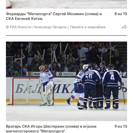
Форварды "Металлурга" Сергей Мозякин (слева) и
8 из 15
СКА Евгений Кетов.
© РИА Новости / Александр Овчаров
Перейти в медиабанк
Вратарь СКА Игорь Шестеркин (слева) и игроки
9 из 15
магнитогорского "Металлурга".