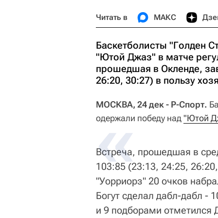
Читать в
МАКС
Дзе
Баскетболисты "Голден С
"Ютой Джаз" в матче регу
прошедшая в Окленде, зав
26:20, 30:27) в пользу хоз
МОСКВА, 24 дек - Р-Спорт.
Б
одержали победу над
"Ютой Д
Встреча, прошедшая в сре
103:85 (23:13, 24:25, 26:20
"Уорриорз" 20 очков набр
Богут сделал дабл-дабл - 
и 9 подборами отметился 