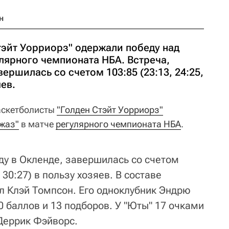
н
тэйт Уорриорз" одержали победу над
лярного чемпионата НБА. Встреча,
ершилась со счетом 103:85 (23:13, 24:25,
яев.
аскетболисты
"Голден Стэйт Уорриорз"
жаз"
в матче
регулярного чемпионата НБА
.
ду в Окленде, завершилась со счетом
, 30:27) в пользу хозяев. В составе
ал Клэй Томпсон. Его одноклубник Эндрю
10 баллов и 13 подборов. У "Юты" 17 очками
Деррик Фэйворс.