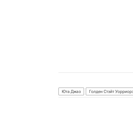
Юта Джаз
Голден Стэйт Уорриор