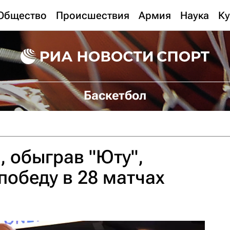
Общество
Происшествия
Армия
Наука
Ку
Баскетбол
, обыграв "Юту",
победу в 28 матчах