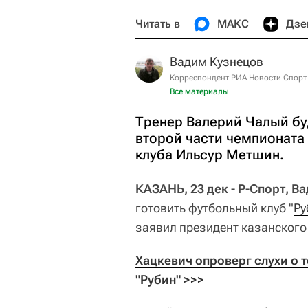
Читать в
МАКС
Дзе
Вадим Кузнецов
Корреспондент РИА Новости Спорт
Все материалы
Тренер Валерий Чалый буд
второй части чемпионата 
клуба Ильсур Метшин.
КАЗАНЬ, 23 дек - Р-Спорт, В
готовить футбольный клуб "
Ру
заявил президент казанского
Хацкевич опроверг слухи о т
"Рубин" >>>