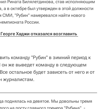
нил Рината Билялетдинова, став исполняющим
, а в октябре был утвержден в этой должности
м СМИ, "Рубин" намеревался найти нового
 чемпионата России.
 Георге Хаджи отказался возглавить 
вить команду "Рубин" в зимний период к
И он же выведет команду в следующем
Все остальное будет зависеть от него и от
н журналистам.
нда поднялась на девятое. Мы довольны тремя
го на посту главного тренера "Рубина", -