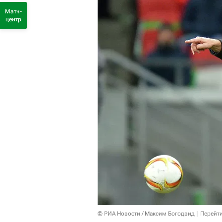
Матч-
центр
© РИА Новости / Максим Богодвид
Перейт