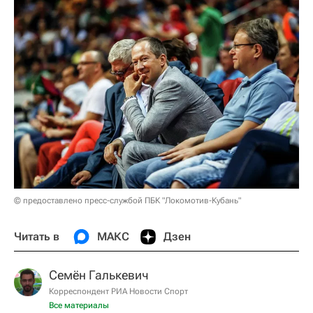
© предоставлено пресс-службой ПБК "Локомотив-Кубань"
Читать в
МАКС
Дзен
Семён Галькевич
Корреспондент РИА Новости Спорт
Все материалы