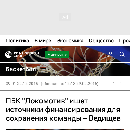
Политика
В мире
Экономика
Общество
Про
Матч-центр
Баскетбол
09:01 22.12.2015
(обновлено: 12:13 29.02.2016)
ПБК "Локомотив" ищет
источники финансирования для
сохранения команды – Ведищев