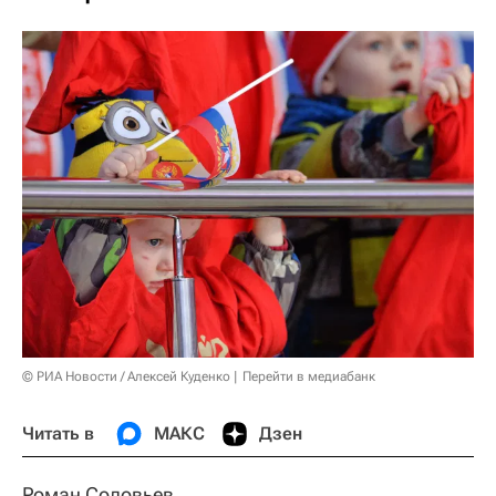
© РИА Новости / Алексей Куденко
Перейти в медиабанк
Читать в
МАКС
Дзен
Роман Соловьев