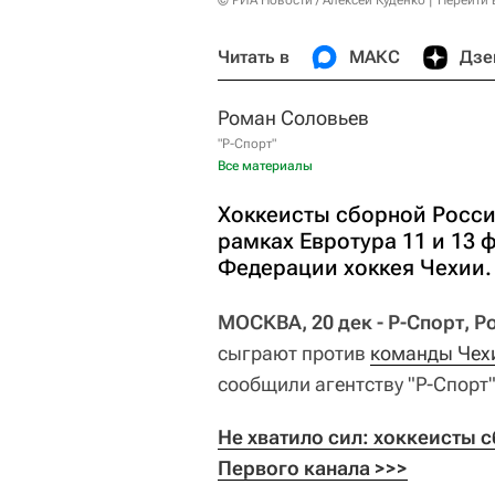
© РИА Новости / Алексей Куденко
Перейти 
Читать в
МАКС
Дзе
Роман Соловьев
"Р-Спорт"
Все материалы
Хоккеисты сборной Росси
рамках Евротура 11 и 13 
Федерации хоккея Чехии.
МОСКВА, 20 дек - Р-Спорт, 
сыграют против
команды Чех
сообщили агентству "Р-Спорт"
Не хватило сил: хоккеисты с
Первого канала >>>