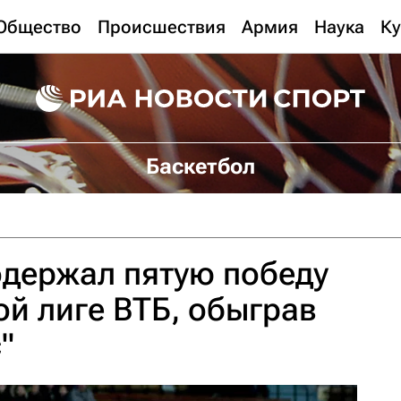
Общество
Происшествия
Армия
Наука
Ку
Баскетбол
одержал пятую победу
ой лиге ВТБ, обыграв
"