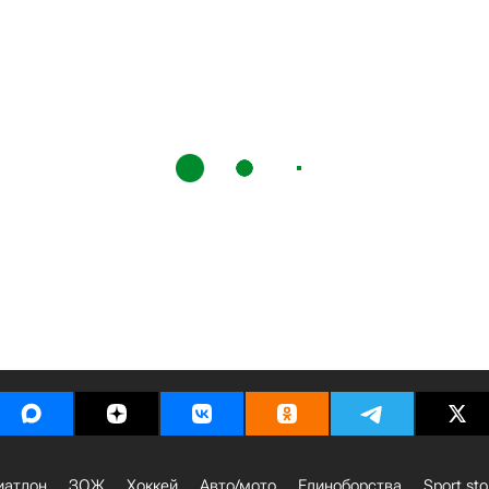
иатлон
ЗОЖ
Хоккей
Авто/мото
Единоборства
Sport sto