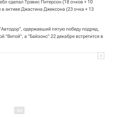
абл сделал Трэвис Питерсон (18 очков + 10
л в активе Джастина Джексона (23 очка + 13
"Автодор", одержавший пятую победу подряд,
й "Витой", а "Байзонс" 22 декабря встретится в