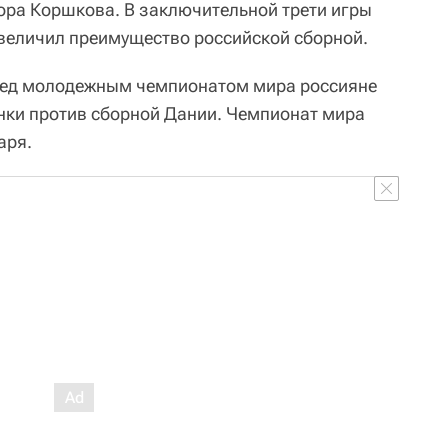
ора Коршкова. В заключительной трети игры
величил преимущество российской сборной.
ред молодежным чемпионатом мира россияне
инки против сборной Дании. Чемпионат мира
аря.