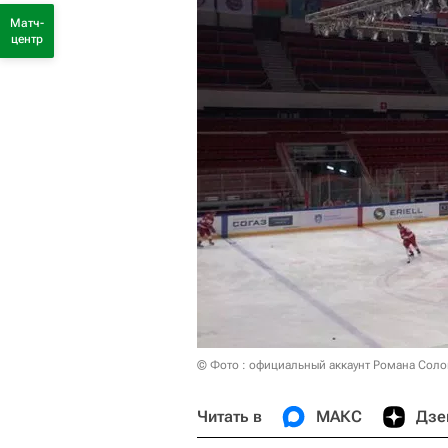
Матч-
центр
© Фото : официальный аккаунт Романа Солов
Читать в
МАКС
Дзе