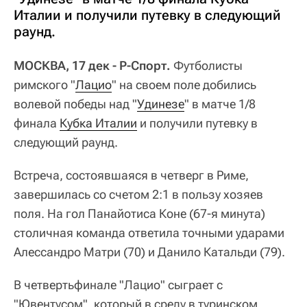
Италии и получили путевку в следующий
раунд.
МОСКВА, 17 дек - Р-Спорт.
Футболисты
римского "
Лацио
" на своем поле добились
волевой победы над "
Удинезе
" в матче 1/8
финала
Кубка Италии
и получили путевку в
следующий раунд.
Встреча, состоявшаяся в четверг в Риме,
завершилась со счетом 2:1 в пользу хозяев
поля. На гол Панайотиса Коне (67-я минута)
столичная команда ответила точными ударами
Алессандро Матри (70) и Данило Катальди (79).
В четвертьфинале "Лацио" сыграет с
"Ювентусом", который в среду в туринском