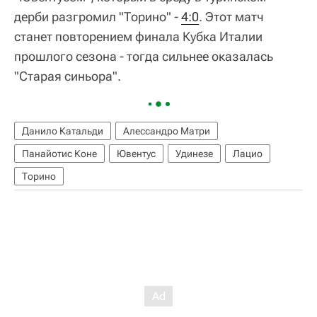
дерби разгромил "Торино" -
4:0
. Этот матч
станет повторением финала Кубка Италии
прошлого сезона - тогда сильнее оказалась
"Старая синьора".
Данило Катальди
Алессандро Матри
Панайотис Коне
Ювентус
Удинезе
Лацио
Торино