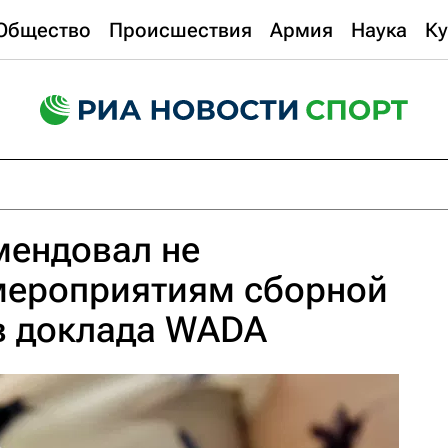
Общество
Происшествия
Армия
Наука
Ку
мендовал не
 мероприятиям сборной
в доклада WADA