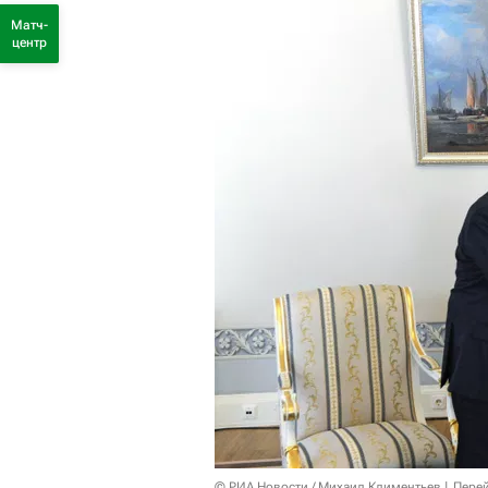
Матч-
центр
© РИА Новости / Михаил Климентьев
Перей