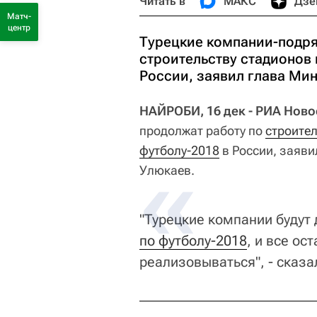
Читать в
МАКС
Дзе
Матч-
центр
Турецкие компании-подря
строительству стадионов 
России, заявил глава Ми
НАЙРОБИ, 16 дек - РИА Нов
продолжат работу по
строител
футболу-2018
в России, заяв
Улюкаев.
"Турецкие компании будут
по футболу-2018
, и все о
реализовываться", - сказ