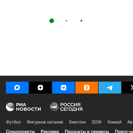
Футбол
Фигурное катание
Биатлон
ЗОЖ
Хоккей
Ав
Спецпроекты
Реклама
Продукты и сервисы
Пресс-ц