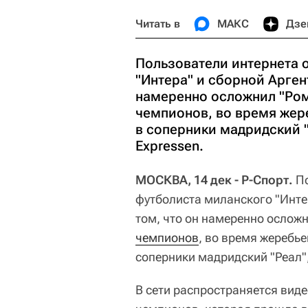
Читать в
МАКС
Дзе
Пользователи интернета 
"Интера" и сборной Арген
намеренно осложнил "Роме
чемпионов, во время жер
в соперники мадридский 
Expressen.
МОСКВА, 14 дек - Р-Спорт.
По
футболиста миланского "Инте
том, что он намеренно осложн
чемпионов
, во время жеребье
соперники мадридский "Реал"
В сети распространяется виде