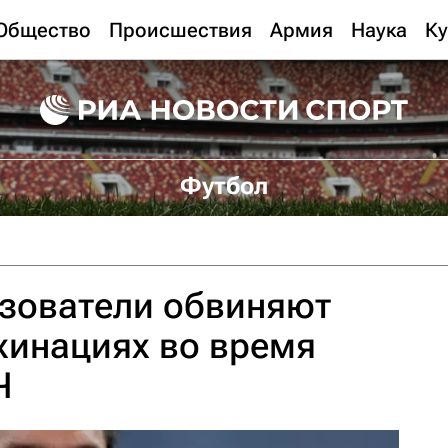
Общество
Происшествия
Армия
Наука
Ку
Футбол
ьзователи обвиняют
хинациях во время
Ч