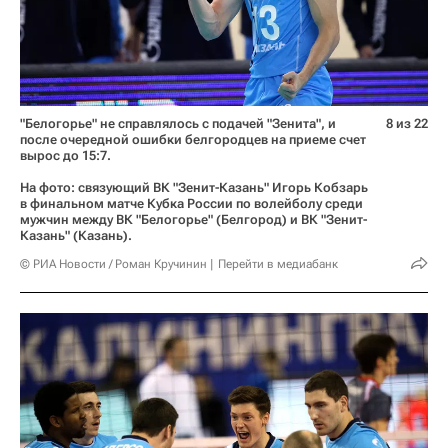
"Белогорье" не справлялось с подачей "Зенита", и
8 из 22
после очередной ошибки белгородцев на приеме счет
вырос до 15:7.
На фото: связующий ВК "Зенит-Казань" Игорь Кобзарь
в финальном матче Кубка России по волейболу среди
мужчин между ВК "Белогорье" (Белгород) и ВК "Зенит-
Казань" (Казань).
© РИА Новости / Роман Кручинин
Перейти в медиабанк