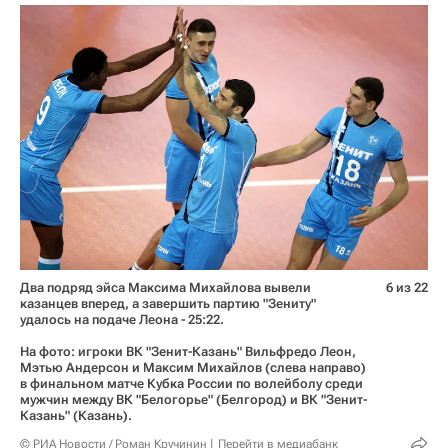
Два подряд эйса Максима Михайлова вывели
6 из 22
казанцев вперед, а завершить партию "Зениту"
удалось на подаче Леона - 25:22.
На фото: игроки ВК "Зенит-Казань" Вильфредо Леон,
Мэтью Андерсон и Максим Михайлов (слева направо)
в финальном матче Кубка России по волейболу среди
мужчин между ВК "Белогорье" (Белгород) и ВК "Зенит-
Казань" (Казань).
© РИА Новости / Роман Кручинин
Перейти в медиабанк