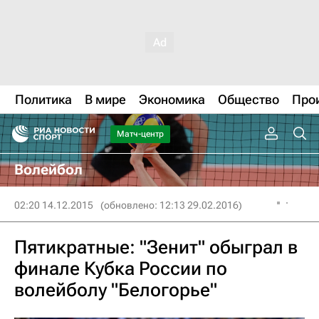
Политика
В мире
Экономика
Общество
Про
Матч-центр
Волейбол
02:20 14.12.2015
(обновлено: 12:13 29.02.2016)
Пятикратные: "Зенит" обыграл в
финале Кубка России по
волейболу "Белогорье"