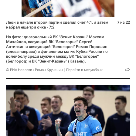
Леон в начале второй партии сделал счет 4:1, а затем
7 из 22
набрал еще три очка - 7:2.
На фото: диагональный ВК "Зенит-Казань" Максим
Михайлов, пасующий ВК "Белогорье" Сергей
Антипкин и связующий "Белогорья" Роман Порошин
(слева направо) в финальном матче Кубка России по
волейболу среди мужчин между ВК "Белогорье"
(Белгород) и ВК "Зенит-Казань" (Казань).
© РИА Новости / Роман Кручинин
Перейти в медиабанк