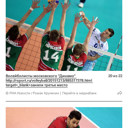
Волейболисты московского "Динамо" 
20 из 22
http://rsport.ru/volleyball/20151213/885317378.html 
target=_blank>заняли третье место
© РИА Новости / Роман Кручинин
Перейти в медиабанк