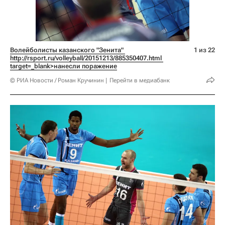
Волейболисты казанского "Зенита" 
1 из 22
http://rsport.ru/volleyball/20151213/885350407.html 
target=_blank>нанесли поражение
© РИА Новости / Роман Кручинин
Перейти в медиабанк