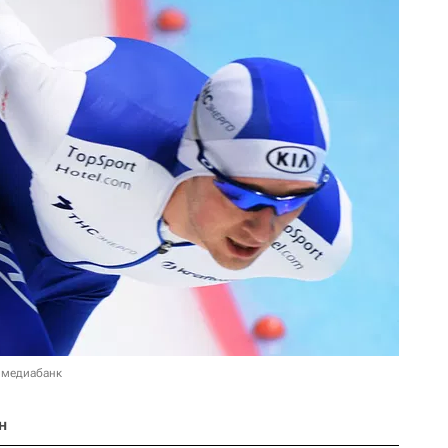
 медиабанк
н