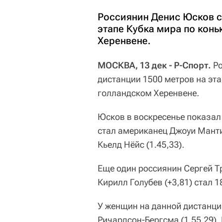
Россиянин Денис Юсков с
этапе Кубка мира по кон
Херенвене.
МОСКВА, 13 дек - Р-Спорт.
Р
дистанции 1500 метров на эт
голландском Херенвене.
Юсков в воскресенье показал
стал американец Джоуи Манти
Кьелд Нёйс (1.45,33).
Еще один россиянин Сергей Тр
Кирилл Голубев (+3,81) стал 1
У женщин на данной дистанци
Ричардсон-Бергсма (1.55,29).