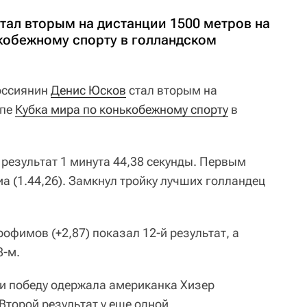
тал вторым на дистанции 1500 метров на
ькобежному спорту в голландском
оссиянин
Денис Юсков
стал вторым на
апе
Кубка мира по конькобежному спорту
в
 результат 1 минута 44,38 секунды. Первым
а (1.44,26). Замкнул тройку лучших голландец
офимов (+2,87) показал 12-й результат, а
8-м.
и победу одержала американка Хизер
 Второй результат у еще одной